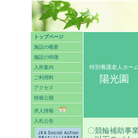
トップページ
施設の概要
施設の特徴
特別養護老人ホー
入所案内
陽光園
ご利用料
アクセス
情報公開
求人情報
入札公告
〇競輪補助事