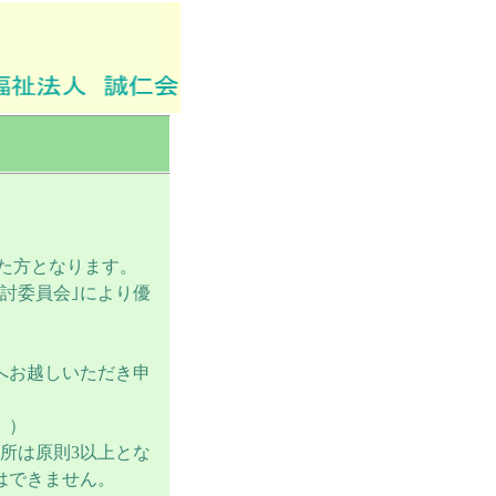
た方となります。
討委員会｣により優
へお越しいただき申
。）
所は原則3以上とな
はできません。